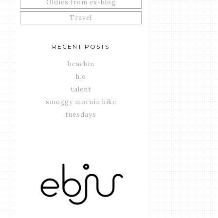
Oldies from ex-blog
Travel
RECENT POSTS
beachin
h.o
talent
smoggy mornin hike
tuesdays